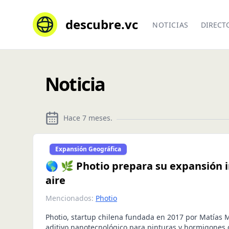
descubre.vc
NOTICIAS
DIRECT
Noticia
Hace 7 meses
.
Expansión Geográfica
🌎 🌿 Photio prepara su expansión i
aire
Mencionados:
Photio
Photio, startup chilena fundada en 2017 por Matías 
aditivo nanotecnológico para pinturas y hormigones q