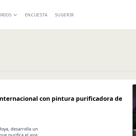
ORIOS
ENCUESTA
SUGERIR
nternacional con pintura purificadora de
Moya, desarrolla un
ue purifica el aire