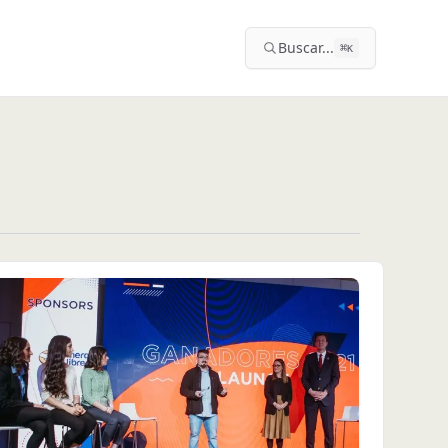
Buscar...
⌘
K