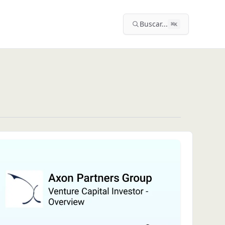
Buscar...
⌘
K