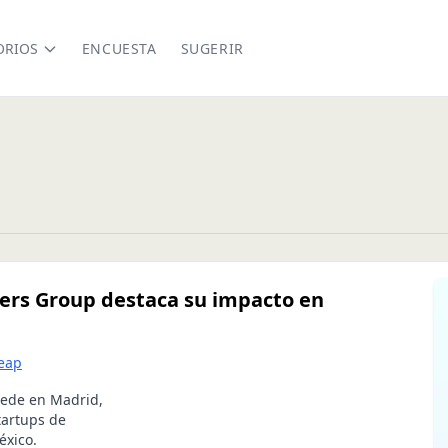
ORIOS
ENCUESTA
SUGERIR
ners Group destaca su impacto en
leap
sede en Madrid,
tartups de
éxico.