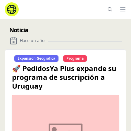
Ope
Noticia
Hace un año
.
Expansión Geográfica
Programa
🚀 PedidosYa Plus expande su
programa de suscripción a
Uruguay