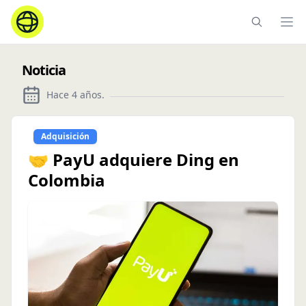
Ope
Noticia
Hace 4 años
.
Adquisición
🤝 PayU adquiere Ding en
Colombia