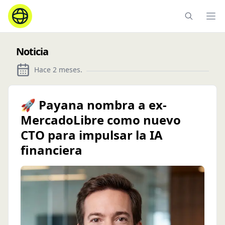
Ope
Noticia
Hace 2 meses
.
🚀 Payana nombra a ex-
MercadoLibre como nuevo
CTO para impulsar la IA
financiera