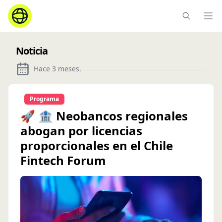
Ope
Noticia
Hace 3 meses
.
Programa
🚀 🏦 Neobancos regionales
abogan por licencias
proporcionales en el Chile
Fintech Forum