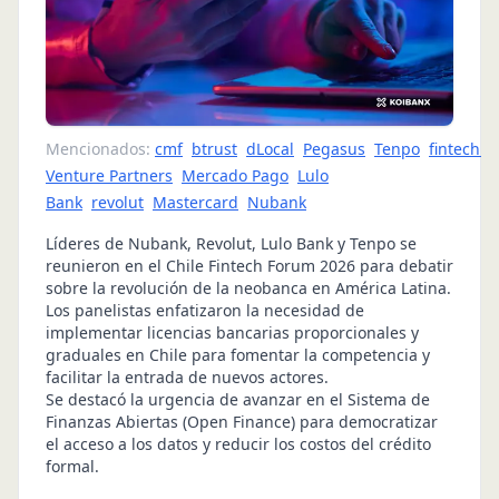
Mencionados:
cmf
btrust
dLocal
Pegasus
Tenpo
fintechile
Venture Partners
Mercado Pago
Lulo
Bank
revolut
Mastercard
Nubank
Líderes de Nubank, Revolut, Lulo Bank y Tenpo se
reunieron en el Chile Fintech Forum 2026 para debatir
sobre la revolución de la neobanca en América Latina.
Los panelistas enfatizaron la necesidad de
implementar licencias bancarias proporcionales y
graduales en Chile para fomentar la competencia y
facilitar la entrada de nuevos actores.
Se destacó la urgencia de avanzar en el Sistema de
Finanzas Abiertas (Open Finance) para democratizar
el acceso a los datos y reducir los costos del crédito
formal.