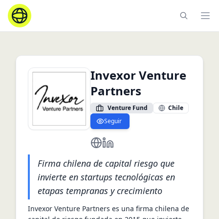
Ope
Invexor Venture
Partners
Venture Fund
Chile
Seguir
https://www.invexor.com/
https://cl.linkedin.com/company
Firma chilena de capital riesgo que
invierte en startups tecnológicas en
etapas tempranas y crecimiento
Invexor Venture Partners es una firma chilena de 