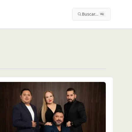
Buscar...
⌘
K