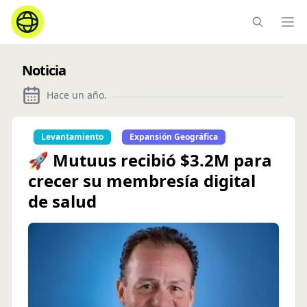
Ope
Noticia
Hace un año
.
Levantamiento
Expansión Geográfica
🚀 Mutuus recibió $3.2M para
crecer su membresía digital
de salud