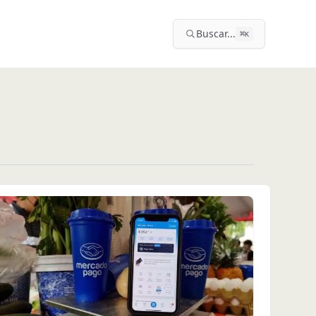
Buscar...
⌘
K