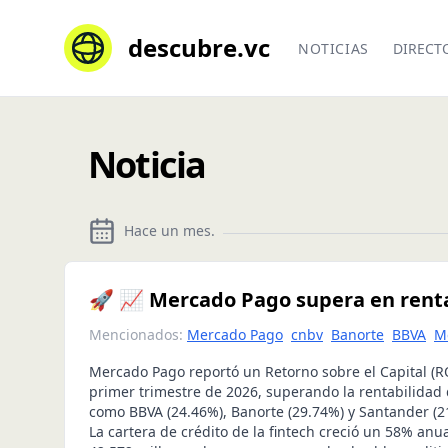
descubre.vc
NOTICIAS
DIRECT
Noticia
Hace un mes
.
🚀 📈 Mercado Pago supera en renta
Mencionados:
Mercado Pago
cnbv
Banorte
BBVA
M
Mercado Pago reportó un Retorno sobre el Capital (R
primer trimestre de 2026, superando la rentabilidad 
como BBVA (24.46%), Banorte (29.74%) y Santander (2
La cartera de crédito de la fintech creció un 58% anu