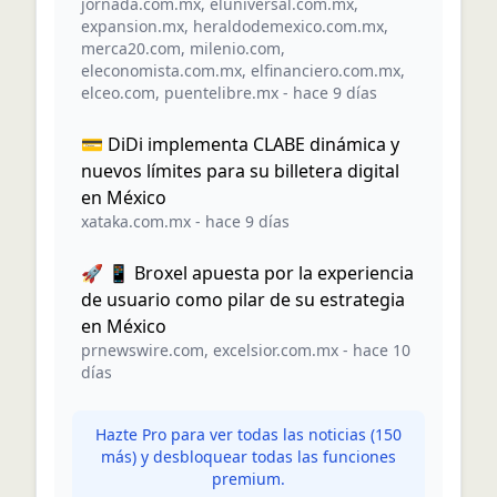
jornada.com.mx
,
eluniversal.com.mx
,
expansion.mx
,
heraldodemexico.com.mx
,
merca20.com
,
milenio.com
,
eleconomista.com.mx
,
elfinanciero.com.mx
,
elceo.com
,
puentelibre.mx
-
hace 9 días
💳 DiDi implementa CLABE dinámica y
nuevos límites para su billetera digital
en México
xataka.com.mx
-
hace 9 días
🚀 📱 Broxel apuesta por la experiencia
de usuario como pilar de su estrategia
en México
prnewswire.com
,
excelsior.com.mx
-
hace 10
días
Hazte Pro para ver todas las noticias (
150
más) y desbloquear todas las funciones
premium.