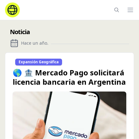
Ope
Noticia
Hace un año
.
Expansión Geográfica
🌎 🏦 Mercado Pago solicitará
licencia bancaria en Argentina