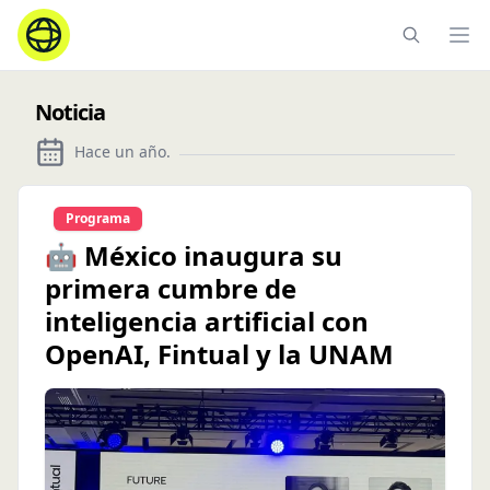
Ope
Noticia
Hace un año
.
Programa
🤖 México inaugura su
primera cumbre de
inteligencia artificial con
OpenAI, Fintual y la UNAM