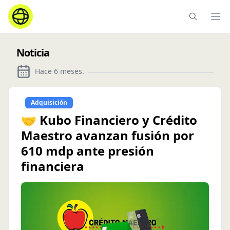
Ope
Noticia
Hace 6 meses
.
Adquisición
🤝 Kubo Financiero y Crédito
Maestro avanzan fusión por
610 mdp ante presión
financiera