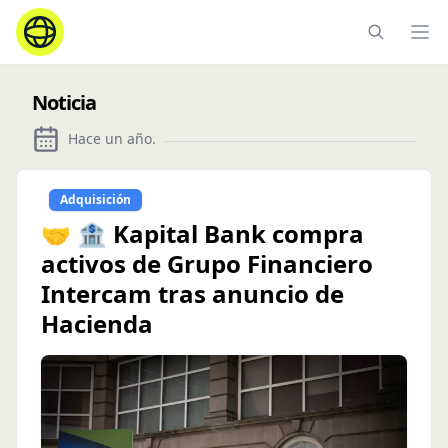
Ope
Noticia
Hace un año
.
Adquisición
🤝 🏦 Kapital Bank compra
activos de Grupo Financiero
Intercam tras anuncio de
Hacienda