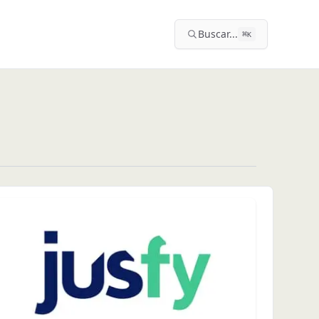
Buscar...
⌘
K