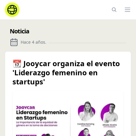
Ope
Noticia
Hace 4 años
.
📆 Jooycar organiza el evento
'Liderazgo femenino en
startups'