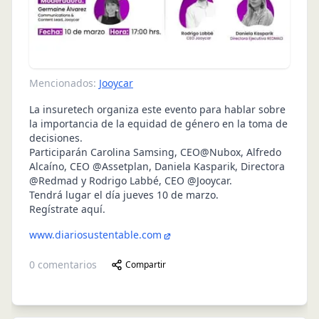
Mencionados:
Jooycar
La insuretech organiza este evento para hablar sobre
la importancia de la equidad de género en la toma de
decisiones.
Participarán
Carolina Samsing, CEO@Nubox
,
Alfredo
Alcaíno, CEO @Assetplan
,
Daniela Kasparik, Directora
@Redmad
y
Rodrigo Labbé, CEO @Jooycar
.
Tendrá lugar el día jueves 10 de marzo.
Regístrate aquí
.
www.diariosustentable.com
0
comentarios
Compartir