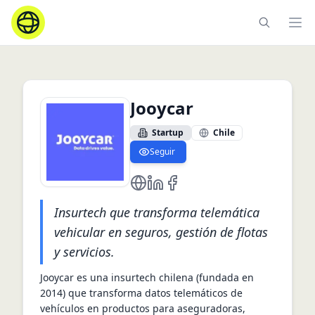
Ope
Jooycar
Startup
Chile
Seguir
https://jooycar.com/
https://www.linkedin.com/com
https://www.facebook.com/j
Insurtech que transforma telemática
vehicular en seguros, gestión de flotas
y servicios.
Jooycar es una insurtech chilena (fundada en 
2014) que transforma datos telemáticos de 
vehículos en productos para aseguradoras, 