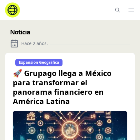
Ope
Noticia
Hace 2 años
.
Expansión Geográfica
🚀 Grupago llega a México
para transformar el
panorama financiero en
América Latina