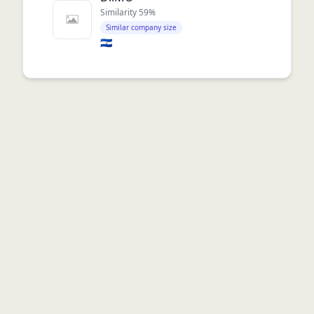
Similarity
59
%
Similar company size
🇸🇻