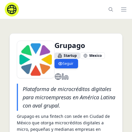
Ope
Grupago
Startup
Mexico
Seguir
https://www.grupago.mx/
https://www.linkedin.com/com
Plataforma de microcréditos digitales
para microempresas en América Latina
con aval grupal.
Grupago es una fintech con sede en Ciudad de 
México que otorga microcréditos digitales a 
micro, pequeñas y medianas empresas en 