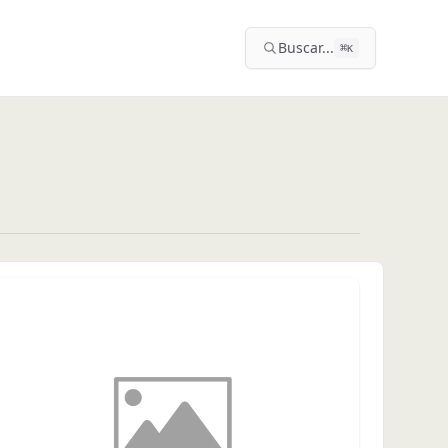
Buscar...
⌘
K