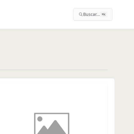
Buscar...
⌘
K