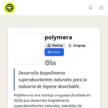
Ope
polymera
Startup
Uruguay
Seguir
https://polymera.bio/
https://www.linkedin.com/com
Desarrolla biopolímeros
superabsorbentes naturales para la
industria de higiene desechable.
PolyMera es una startup uruguaya (fundada en 
2024) que desarrolla biopolímeros 
superabsorbentes naturales, extraídos de 