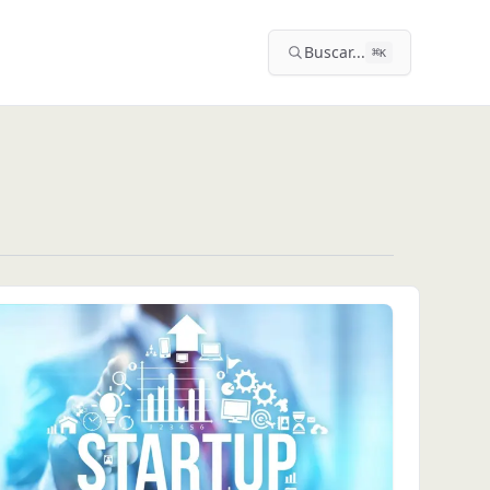
Buscar...
⌘
K