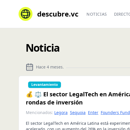
descubre.vc
NOTICIAS
DIRECT
Noticia
Hace 4 meses
.
Levantamiento
💰 ⚖️ El sector LegalTech en Améric
rondas de inversión
Mencionados:
Legora
Sequoia
Enter
Founders Fund
El sector LegalTech en América Latina está experime
acelerado, con un aumento del 26% en la inversión d