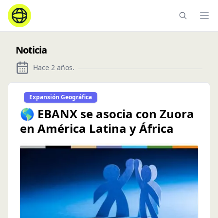
Ope
Noticia
Hace 2 años
.
Expansión Geográfica
🌎 EBANX se asocia con Zuora
en América Latina y África