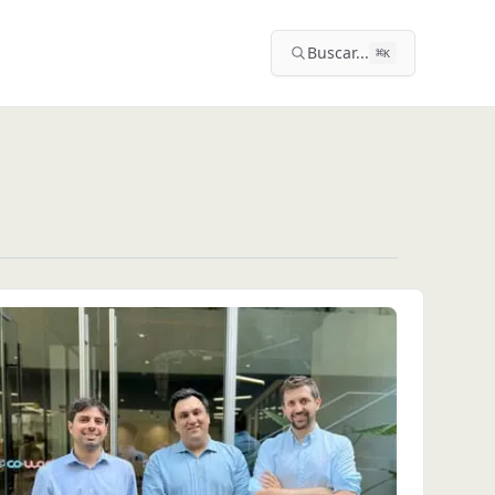
Buscar...
⌘
K