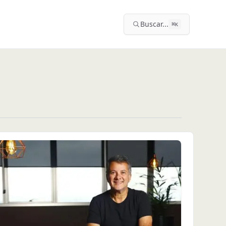
Buscar...
⌘
K