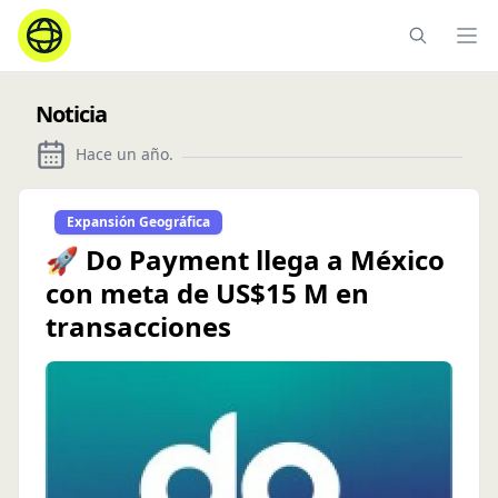
Ope
Noticia
Hace un año
.
Expansión Geográfica
🚀 Do Payment llega a México
con meta de US$15 M en
transacciones