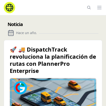
Ope
Noticia
Hace un año
.
🚀 🚚 DispatchTrack
revoluciona la planificación de
rutas con PlannerPro
Enterprise