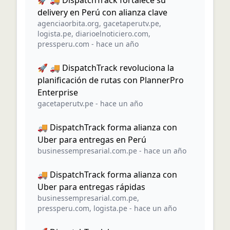
🚀 🚚 DispatchTrack fortalece su
delivery en Perú con alianza clave
agenciaorbita.org
,
gacetaperutv.pe
,
logista.pe
,
diarioelnoticiero.com
,
pressperu.com
-
hace un año
🚀 🚚 DispatchTrack revoluciona la
planificación de rutas con PlannerPro
Enterprise
gacetaperutv.pe
-
hace un año
🚚 DispatchTrack forma alianza con
Uber para entregas en Perú
businessempresarial.com.pe
-
hace un año
🚚 DispatchTrack forma alianza con
Uber para entregas rápidas
businessempresarial.com.pe
,
pressperu.com
,
logista.pe
-
hace un año