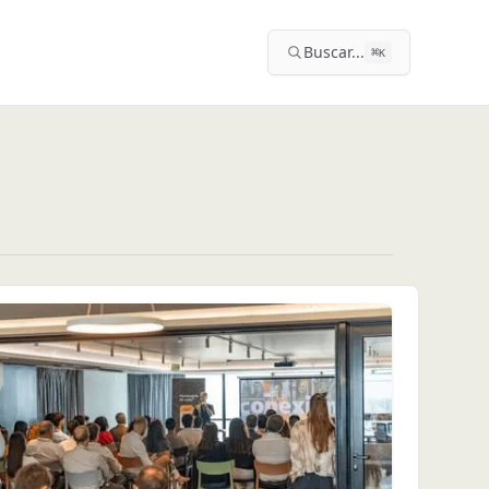
Buscar...
⌘
K