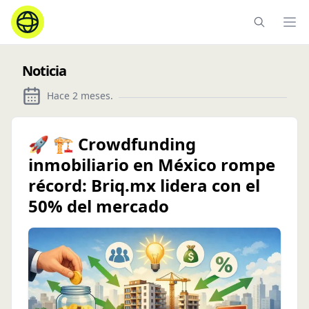
Ope
Noticia
Hace 2 meses
.
🚀 🏗️ Crowdfunding
inmobiliario en México rompe
récord: Briq.mx lidera con el
50% del mercado