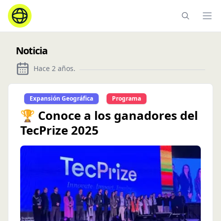
Ope
Noticia
Hace 2 años
.
Expansión Geográfica
Programa
🏆 Conoce a los ganadores del
TecPrize 2025