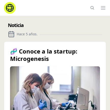
Ope
Noticia
Hace 5 años
.
🧬 Conoce a la startup:
Microgenesis