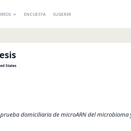
ORIOS
ENCUESTA
SUGERIR
esis
ed States
genesis.net/en/pages/about-us.html
nkedin.com/company/microgenesis-biotech
 prueba domiciliaria de microARN del microbioma 