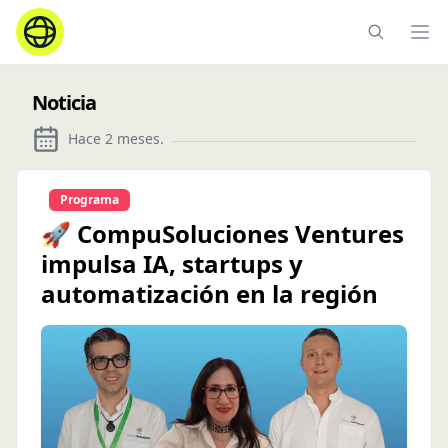
Ope
Noticia
Hace 2 meses
.
Programa
🚀 CompuSoluciones Ventures
impulsa IA, startups y
automatización en la región