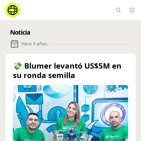
Ope
Noticia
Hace 4 años
.
💸 Blumer levantó US$5M en
su ronda semilla