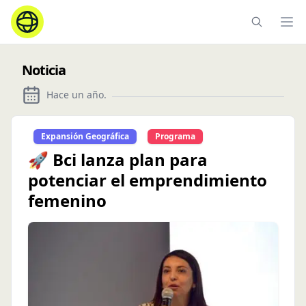
Ope
Noticia
Hace un año
.
Expansión Geográfica
Programa
🚀 Bci lanza plan para
potenciar el emprendimiento
femenino