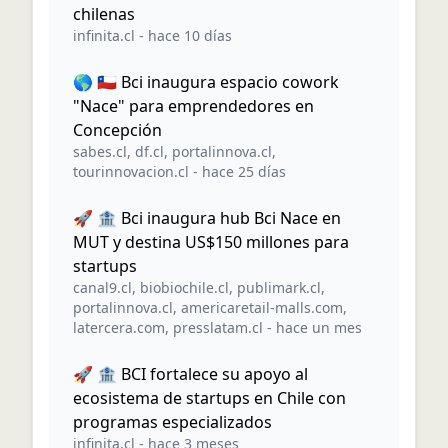
chilenas
infinita.cl
-
hace 10 días
🌎 🇨🇱 Bci inaugura espacio cowork
"Nace" para emprendedores en
Concepción
sabes.cl
,
df.cl
,
portalinnova.cl
,
tourinnovacion.cl
-
hace 25 días
🚀 🏦 Bci inaugura hub Bci Nace en
MUT y destina US$150 millones para
startups
canal9.cl
,
biobiochile.cl
,
publimark.cl
,
portalinnova.cl
,
americaretail-malls.com
,
latercera.com
,
presslatam.cl
-
hace un mes
🚀 🏦 BCI fortalece su apoyo al
ecosistema de startups en Chile con
programas especializados
infinita.cl
-
hace 3 meses