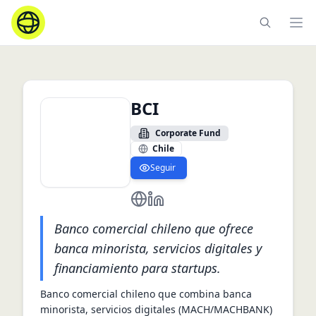
Ope
BCI
Corporate Fund
Chile
Seguir
https://www.bci.cl/
https://www.linkedin.com/com
Banco comercial chileno que ofrece
banca minorista, servicios digitales y
financiamiento para startups.
Banco comercial chileno que combina banca 
minorista, servicios digitales (MACH/MACHBANK) 