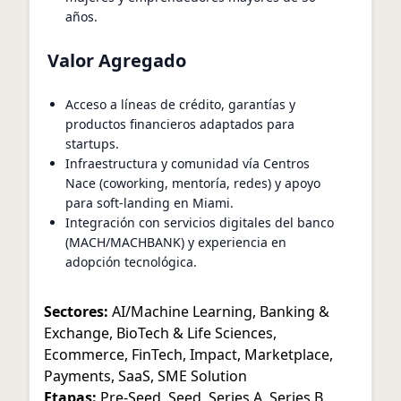
años.
Valor Agregado
Acceso a líneas de crédito, garantías y
productos financieros adaptados para
startups.
Infraestructura y comunidad vía Centros
Nace (coworking, mentoría, redes) y apoyo
para soft-landing en Miami.
Integración con servicios digitales del banco
(MACH/MACHBANK) y experiencia en
adopción tecnológica.
Sectores:
AI/Machine Learning
,
Banking &
Exchange
,
BioTech & Life Sciences
,
Ecommerce
,
FinTech
,
Impact
,
Marketplace
,
Payments
,
SaaS
,
SME Solution
Etapas:
Pre-Seed
,
Seed
,
Series A
,
Series B
,