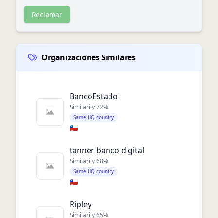
Reclamar
Organizaciones Similares
BancoEstado
Similarity
72
%
Same HQ country
🇨🇱
tanner banco digital
Similarity
68
%
Same HQ country
🇨🇱
Ripley
Similarity
65
%