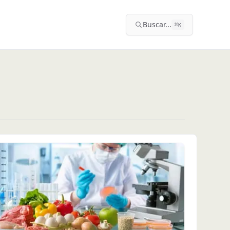
Buscar...
⌘
K