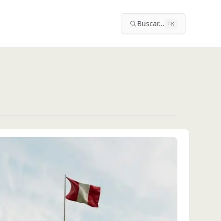
Buscar...
⌘
K