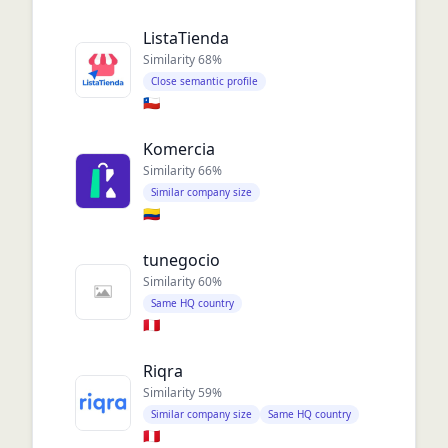
ListaTienda
Similarity
68
%
Close semantic profile
🇨🇱
Komercia
Similarity
66
%
Similar company size
🇨🇴
tunegocio
Similarity
60
%
Same HQ country
🇵🇪
Riqra
Similarity
59
%
Similar company size
Same HQ country
🇵🇪