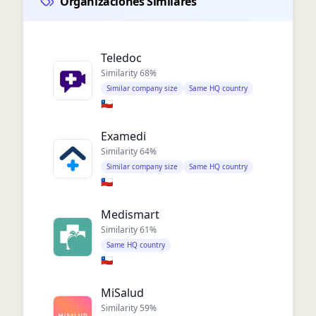
Organizaciones Similares
Teledoc
Similarity
68
%
Similar company size
Same HQ country
🇨🇱
Examedi
Similarity
64
%
Similar company size
Same HQ country
🇨🇱
Medismart
Similarity
61
%
Same HQ country
🇨🇱
MiSalud
Similarity
59
%