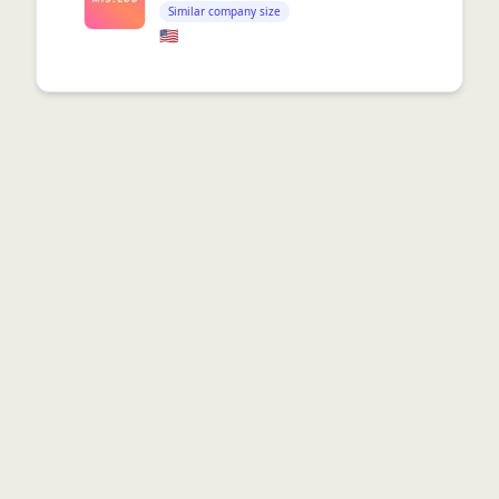
Similar company size
🇺🇸