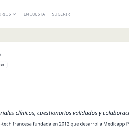
ORIOS
ENCUESTA
SUGERIR
p
nce
connect.com/medicapp/
iales clínicos, cuestionarios validados y colaborac
tech francesa fundada en 2012 que desarrolla Medicapp Pro