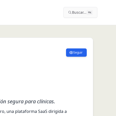
Buscar...
⌘
K
Seguir
ión segura para clínicas.
, una plataforma SaaS dirigida a 