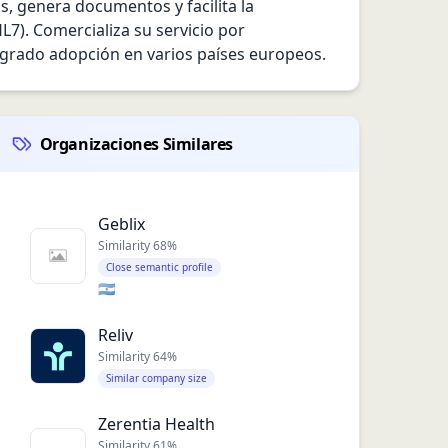
os, genera documentos y facilita la 
). Comercializa su servicio por 
logrado adopción en varios países europeos.
Organizaciones Similares
Geblix
Similarity
68
%
Close semantic profile
🇦🇷
Reliv
Similarity
64
%
Similar company size
Zerentia Health
Similarity
61
%