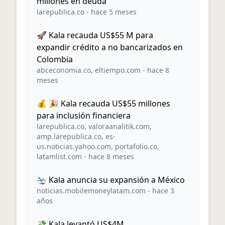
millones en deuda
larepublica.co
-
hace 5 meses
🚀 Kala recauda US$55 M para
expandir crédito a no bancarizados en
Colombia
abceconomia.co
,
eltiempo.com
-
hace 8
meses
💰 🎉 Kala recauda US$55 millones
para inclusión financiera
larepublica.co
,
valoraanalitik.com
,
amp.larepublica.co
,
es-
us.noticias.yahoo.com
,
portafolio.co
,
latamlist.com
-
hace 8 meses
🛬 Kala anuncia su expansión a México
noticias.mobilemoneylatam.com
-
hace 3
años
💸 Kala levantó US$4M