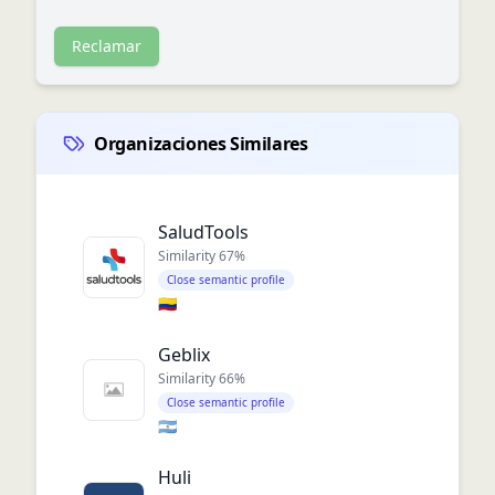
Reclamar
Organizaciones Similares
SaludTools
Similarity
67
%
Close semantic profile
🇨🇴
Geblix
Similarity
66
%
Close semantic profile
🇦🇷
Huli