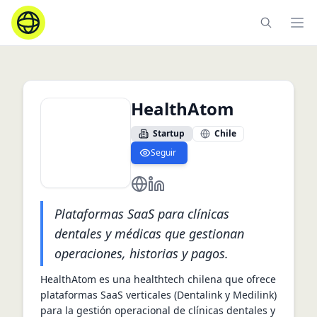
Ope
HealthAtom
Startup
Chile
Seguir
https://www.healthatom.com/
https://cl.linkedin.com/compa
Plataformas SaaS para clínicas
dentales y médicas que gestionan
operaciones, historias y pagos.
HealthAtom es una healthtech chilena que ofrece 
plataformas SaaS verticales (Dentalink y Medilink) 
para la gestión operacional de clínicas dentales y 