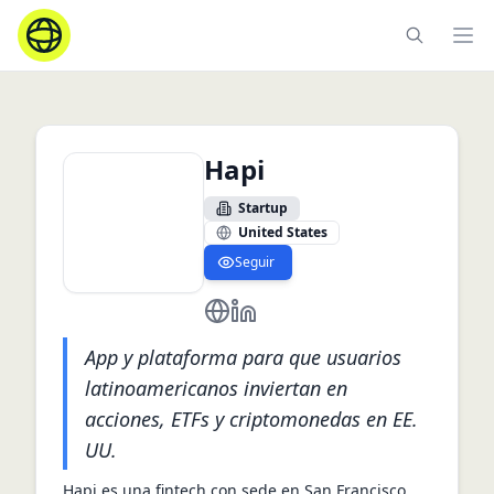
Ope
Hapi
Startup
United States
Seguir
https://hapi.trade/es
https://www.linkedin.com/com
App y plataforma para que usuarios
latinoamericanos inviertan en
acciones, ETFs y criptomonedas en EE.
UU.
Hapi es una fintech con sede en San Francisco 