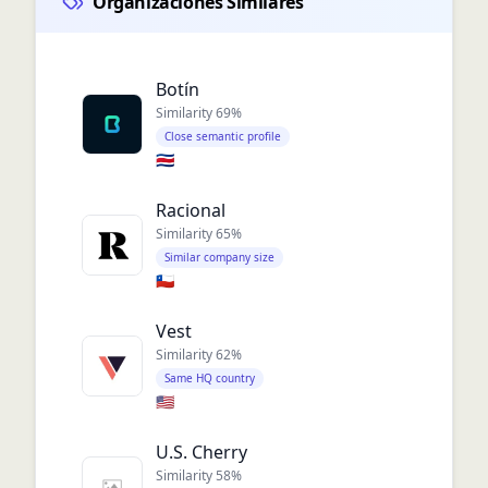
Organizaciones Similares
Botín
Similarity
69
%
Close semantic profile
🇨🇷
Racional
Similarity
65
%
Similar company size
🇨🇱
Vest
Similarity
62
%
Same HQ country
🇺🇸
U.S. Cherry
Similarity
58
%