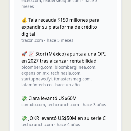
elceo.com
,
leadersleague.com
-
hace 3
meses
💰 Tala recauda $150 millones para
expandir su plataforma de crédito
digital
tracxn.com
-
hace 5 meses
🚀 📈 Stori (México) apunta a una OPI
en 2027 tras alcanzar rentabilidad
bloomberg.com
,
bloomberglinea.com
,
expansion.mx
,
techinasia.com
,
startupnews.fyi
,
itmastersmag.com
,
latamfintech.co
-
hace un año
💸 Clara levantó US$60M
contxto.com
,
techcrunch.com
-
hace 3 años
💸 JOKR levantó US$50M en su serie C
techcrunch.com
-
hace 4 años