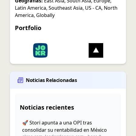
Geografías:
East Asia
,
South Asia
,
Europe
,
Latin America
,
Southeast Asia
,
US - CA
,
North
America
,
Globally
Portfolio
Noticias Relacionadas
Noticias recientes
🚀 Stori apunta a una OPI tras
consolidar su rentabilidad en México