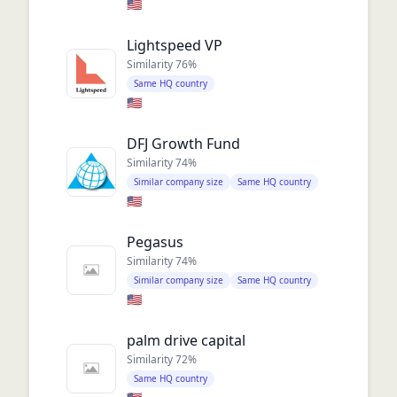
🇺🇸
Lightspeed VP
Similarity
76
%
Same HQ country
🇺🇸
DFJ Growth Fund
Similarity
74
%
Similar company size
Same HQ country
🇺🇸
Pegasus
Similarity
74
%
Similar company size
Same HQ country
🇺🇸
palm drive capital
Similarity
72
%
Same HQ country