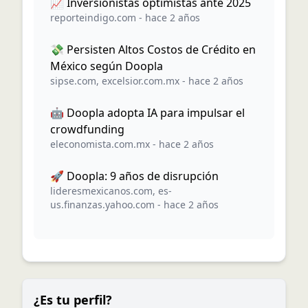
📈 Inversionistas optimistas ante 2025
reporteindigo.com
-
hace 2 años
💸 Persisten Altos Costos de Crédito en
México según Doopla
sipse.com
,
excelsior.com.mx
-
hace 2 años
🤖 Doopla adopta IA para impulsar el
crowdfunding
eleconomista.com.mx
-
hace 2 años
🚀 Doopla: 9 años de disrupción
lideresmexicanos.com
,
es-
us.finanzas.yahoo.com
-
hace 2 años
¿Es tu perfil?