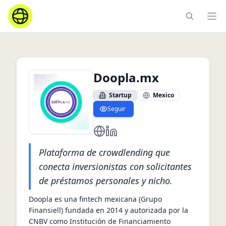
Ope
Doopla.mx
Startup
Mexico
Seguir
https://www.doopla.mx/
https://mx.linkedin.com/comp
Plataforma de crowdlending que
conecta inversionistas con solicitantes
de préstamos personales y nicho.
Doopla es una fintech mexicana (Grupo 
Finansiell) fundada en 2014 y autorizada por la 
CNBV como Institución de Financiamiento 