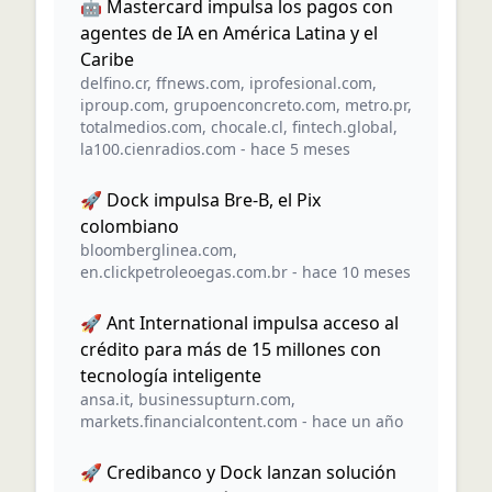
🤖 Mastercard impulsa los pagos con
agentes de IA en América Latina y el
Caribe
delfino.cr
,
ffnews.com
,
iprofesional.com
,
iproup.com
,
grupoenconcreto.com
,
metro.pr
,
totalmedios.com
,
chocale.cl
,
fintech.global
,
la100.cienradios.com
-
hace 5 meses
🚀 Dock impulsa Bre-B, el Pix
colombiano
bloomberglinea.com
,
en.clickpetroleoegas.com.br
-
hace 10 meses
🚀 Ant International impulsa acceso al
crédito para más de 15 millones con
tecnología inteligente
ansa.it
,
businessupturn.com
,
markets.financialcontent.com
-
hace un año
🚀 Credibanco y Dock lanzan solución