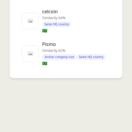
celcoin
Similarity
64
%
Same HQ country
🇧🇷
Pismo
Similarity
62
%
Similar company size
Same HQ country
🇧🇷