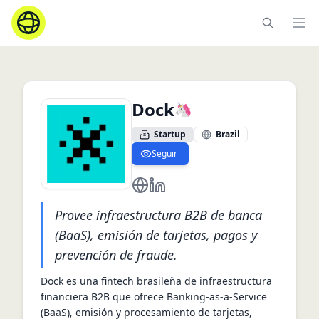
Ope
Dock
🦄
Startup
Brazil
Seguir
https://dock.tech/
https://br.linkedin.com/comp
Provee infraestructura B2B de banca
(BaaS), emisión de tarjetas, pagos y
prevención de fraude.
Dock es una fintech brasileña de infraestructura 
financiera B2B que ofrece Banking-as-a-Service 
(BaaS), emisión y procesamiento de tarjetas, 