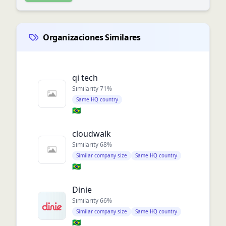
Organizaciones Similares
qi tech
Similarity
71
%
Same HQ country
🇧🇷
cloudwalk
Similarity
68
%
Similar company size
Same HQ country
🇧🇷
Dinie
Similarity
66
%
Similar company size
Same HQ country
🇧🇷